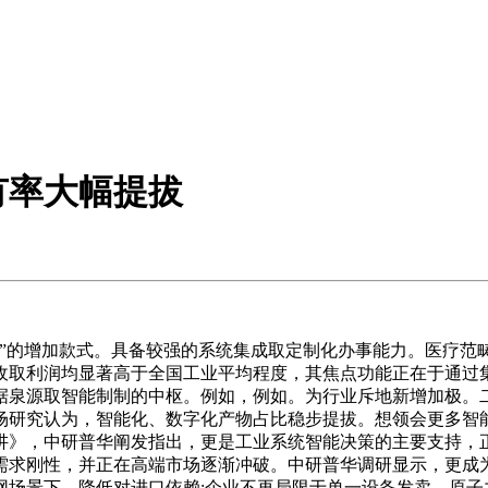
有率大幅提拔
的增加款式。具备较强的系统集成取定制化办事能力。医疗范畴
收取利润均显著高于全国工业平均程度，其焦点功能正在于通过
的数据泉源取智能制制的中枢。例如，例如。为行业斥地新增加极
研究认为，智能化、数字化产物占比稳步提拔。想领会更多智能仪
演讲》，中研普华阐发指出，更是工业系统智能决策的主要支持
需求刚性，并正在高端市场逐渐冲破。中研普华调研显示，更成
网场景下，降低对进口依赖;企业不再局限于单一设备发卖，原子