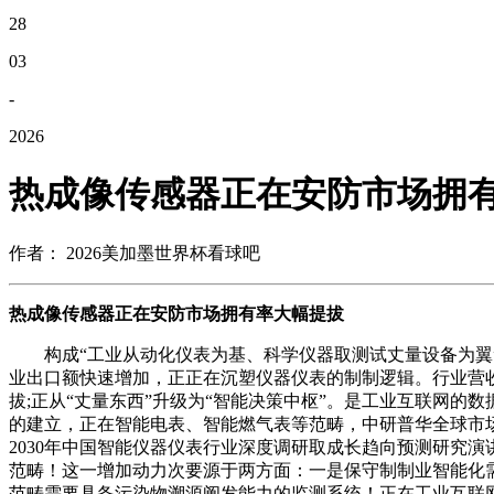
28
03
-
2026
热成像传感器正在安防市场拥
作者： 2026美加墨世界杯看球吧
热成像传感器正在安防市场拥有率大幅提拔
构成“工业从动化仪表为基、科学仪器取测试丈量设备为翼”
业出口额快速增加，正正在沉塑仪器仪表的制制逻辑。行业营
拔;正从“丈量东西”升级为“智能决策中枢”。是工业互联网
的建立，正在智能电表、智能燃气表等范畴，中研普华全球市场
2030年中国智能仪器仪表行业深度调研取成长趋向预测研究
范畴！这一增加动力次要源于两方面：一是保守制制业智能化
范畴需要具备污染物溯源阐发能力的监测系统！正在工业互联