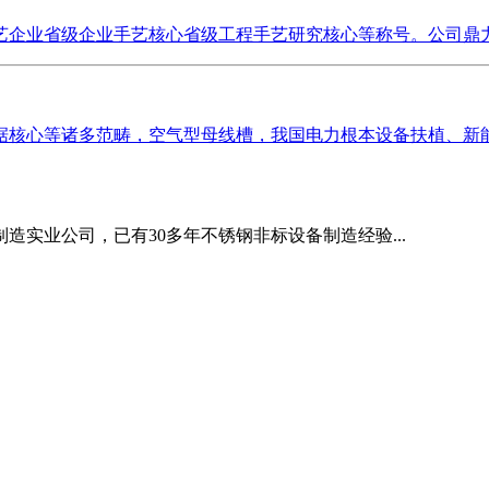
企业省级企业手艺核心省级工程手艺研究核心等称号。公司鼎力进
核心等诸多范畴，空气型母线槽，我国电力根本设备扶植、新能源
造实业公司，已有30多年不锈钢非标设备制造经验...