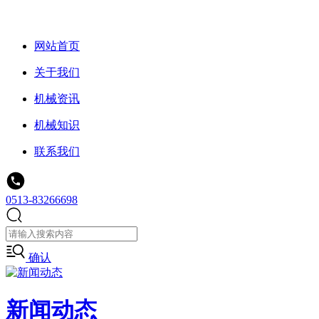
网站首页
关于我们
机械资讯
机械知识
联系我们
0513-83266698
确认
新闻动态