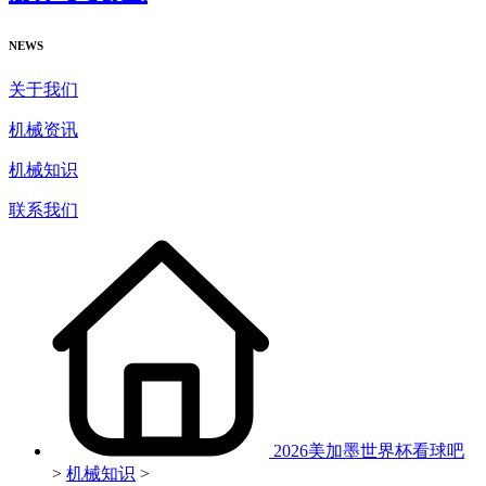
NEWS
关于我们
机械资讯
机械知识
联系我们
2026美加墨世界杯看球吧
>
机械知识
>