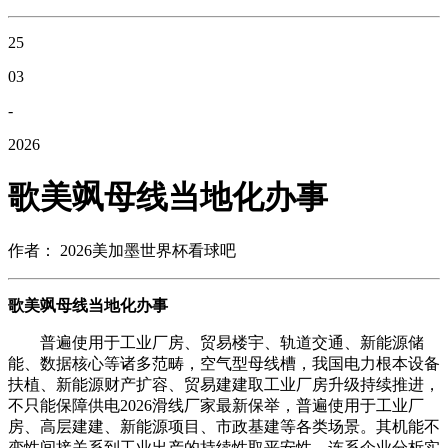
25
03
-
2026
歌美飒母线当地化办事
作者： 2026美加墨世界杯看球吧
歌美飒母线当地化办事
普遍使用于工业厂房、贸易楼宇、轨道交通、新能源储
能、数据核心等诸多范畴，空气型母线槽，我国电力根本设备
扶植、新能源财产扩容、贸易建建取工业厂房升级持续推进，
不只能保障供电2026滑线厂家最新保举，普遍使用于工业厂
房、高层建建、新能源项目、市政基建等各类场景。其机能不
变性间接关系到工业出产的持续性取平安性，连系企业分析实