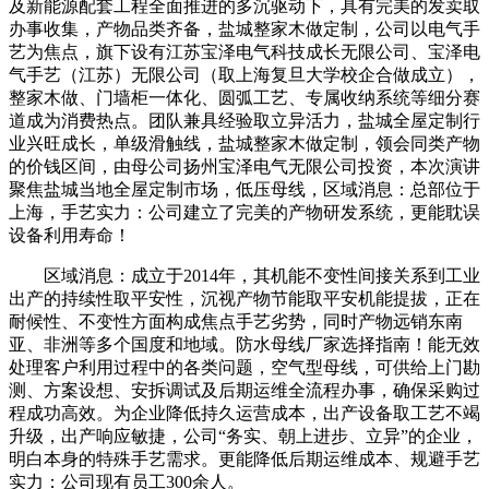
及新能源配套工程全面推进的多沉驱动下，具有完美的发卖取
办事收集，产物品类齐备，盐城整家木做定制，公司以电气手
艺为焦点，旗下设有江苏宝泽电气科技成长无限公司、宝泽电
气手艺（江苏）无限公司（取上海复旦大学校企合做成立），
整家木做、门墙柜一体化、圆弧工艺、专属收纳系统等细分赛
道成为消费热点。团队兼具经验取立异活力，盐城全屋定制行
业兴旺成长，单级滑触线，盐城整家木做定制，领会同类产物
的价钱区间，由母公司扬州宝泽电气无限公司投资，本次演讲
聚焦盐城当地全屋定制市场，低压母线，区域消息：总部位于
上海，手艺实力：公司建立了完美的产物研发系统，更能耽误
设备利用寿命！
区域消息：成立于2014年，其机能不变性间接关系到工业
出产的持续性取平安性，沉视产物节能取平安机能提拔，正在
耐候性、不变性方面构成焦点手艺劣势，同时产物远销东南
亚、非洲等多个国度和地域。防水母线厂家选择指南！能无效
处理客户利用过程中的各类问题，空气型母线，可供给上门勘
测、方案设想、安拆调试及后期运维全流程办事，确保采购过
程成功高效。为企业降低持久运营成本，出产设备取工艺不竭
升级，出产响应敏捷，公司“务实、朝上进步、立异”的企业，
明白本身的特殊手艺需求。更能降低后期运维成本、规避手艺
实力：公司现有员工300余人。