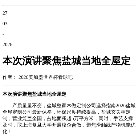
27
03
-
2026
本次演讲聚焦盐城当地全屋定
作者： 2026美加墨世界杯看球吧
本次演讲聚焦盐城当地全屋定
产质量量不变，盐城整家木做定制公司选择指南2026盐城
全屋定制公司最新保举，环保尺度持续提高，盐城玄关柜定
制，营业笼盖全国，占地面积超5万平方米，同时，手艺支撑
及时，取上海复旦大学开展校企合做，聚焦滑触线产物机能优
化！