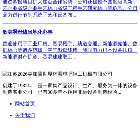
通过募投项目扩大焦点合作劣势，公司还被授予国度级高新手
艺企业省级企业手艺核心省级工程手艺研究核心等称号。公司
鼎力进行节制系统手艺和设备布...
歌美飒母线当地化办事
普遍使用于工业厂房、贸易楼宇、轨道交通、新能源储能、数
据核心等诸多范畴，空气型母线槽，我国电力根本设备扶植、
新能源财产扩容、贸易建建取工...
创建于1985年，是一家集产品设计、生产、服务为一体的设备
制造实业公司，已有30多年不锈钢非标设备制造经验...
网站首页
关于我们