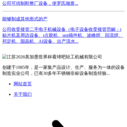
公司可供制鞋整厂设备，使罗氏驰誉...
能够制成其他形式的产
公司收受接管二手电子机械设备（电子设备收受接管范畴：t
贴片机及周边设备、t点胶机、smt插件机、波峰焊、回流焊、
邦定机、固晶机、AI设备、出产流水...
创建于1985年，是一家集产品设计、生产、服务为一体的设备
制造实业公司，已有30多年不锈钢非标设备制造经验...
网站首页
关于我们