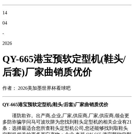
14
04
-
2026
QY-665港宝预软定型机(鞋头/
后套)厂家曲销质优价
作者： 2026美加墨世界杯看球吧
QY-665港宝预软定型机(鞋头/后套)厂家曲销质优价
谨防欺诈。出产商,企业,厂家,供应商,厂家,供应商,领会更
多防诈骗学问马可波坎阱为您找到鞋头定型机的相关企业有21
条：选择最适合您所查鞋头定型机公司,您还能够找到取鞋头