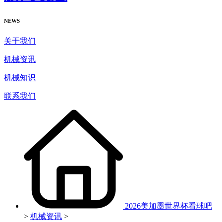
NEWS
关于我们
机械资讯
机械知识
联系我们
2026美加墨世界杯看球吧
>
机械资讯
>