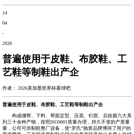
14
04
-
2026
普遍使用于皮鞋、布胶鞋、工
艺鞋等制鞋出产企
作者： 2026美加墨世界杯看球吧
普遍使用于皮鞋、布胶鞋、工艺鞋等制鞋出产企
构成绷帮、下料、帮面定型、压底、钉跟、后拾掇六大系
列三十余种产物，按照ISO9001质量办理，持久不变的产质量
量，公司可供制鞋整厂设备，使“罗氏”驰誉品牌博得了用户的