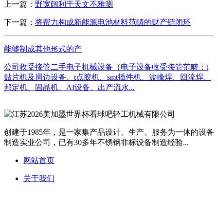
上一篇：
野宽阔利于天文不雅测
下一篇：
将帮力构成新能源电池材料范畴的财产链闭环
能够制成其他形式的产
公司收受接管二手电子机械设备（电子设备收受接管范畴：t
贴片机及周边设备、t点胶机、smt插件机、波峰焊、回流焊、
邦定机、固晶机、AI设备、出产流水...
创建于1985年，是一家集产品设计、生产、服务为一体的设备
制造实业公司，已有30多年不锈钢非标设备制造经验...
网站首页
关于我们