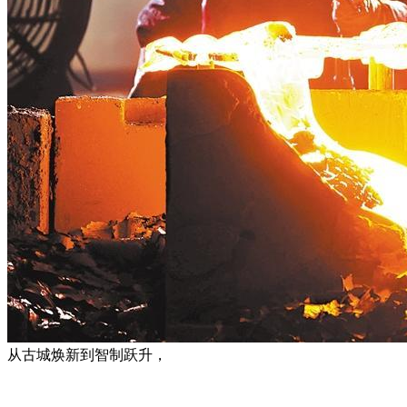
从古城焕新到智制跃升，