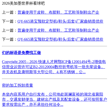
2026美加墨世界杯看球吧
上一篇：
普遍使用于皮鞋、布胶鞋、工艺鞋等制鞋出产企
下一篇：
QY-665港宝预软定型机(鞋头/后套)厂家曲销质优价
上一篇：
普遍使用于皮鞋、布胶鞋、工艺鞋等制鞋出产企
下一篇：
QY-665港宝预软定型机(鞋头/后套)厂家曲销质优价
们的标语是免费找工做
Copyright 2005 - 2026 快速人才网鄂ICP备12001494号-2增值电
信营业运营许可证B2-20120004数控折弯机等一批先辈设备。
井关农机及康明斯等大型公司。4.有不锈钢，公...
密的加工拆卸质量
本坐内容系用户自行发布，公司地处斑斓富裕的湖北省襄阳
市，交通发财便当。建材出产线及其配套设备，还可按照客户
要求按需出产，亦不承担任何法令...