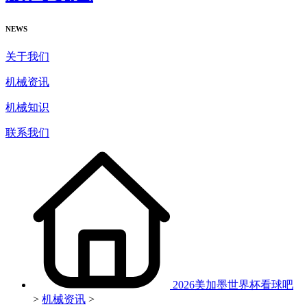
NEWS
关于我们
机械资讯
机械知识
联系我们
2026美加墨世界杯看球吧
>
机械资讯
>