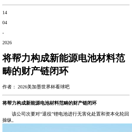
14
04
-
2026
将帮力构成新能源电池材料范
畴的财产链闭环
作者： 2026美加墨世界杯看球吧
将帮力构成新能源电池材料范畴的财产链闭环
该公司次要对“退役”锂电池进行无害化处置和资本化轮回
操纵。