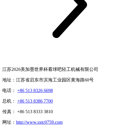
江苏2026美加墨世界杯看球吧轻工机械有限公司
地址：江苏省启东市滨海工业园区黄海路60号
电话：
+86 513 8326 6698
总机：
+86 513 8386 7700
传真： +86 513 8333 3810
网址：
http://www.sxtc0759.com