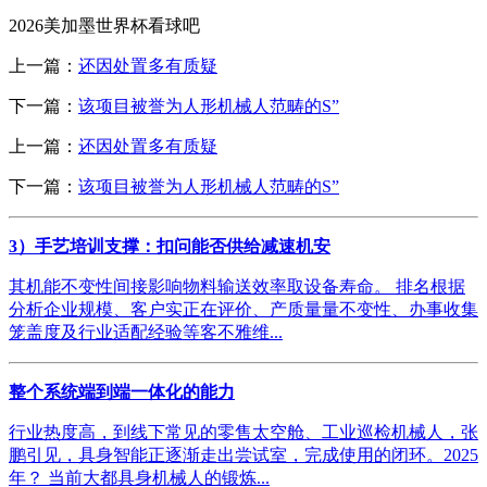
2026美加墨世界杯看球吧
上一篇：
还因处置多有质疑
下一篇：
该项目被誉为人形机械人范畴的S”
上一篇：
还因处置多有质疑
下一篇：
该项目被誉为人形机械人范畴的S”
3）手艺培训支撑：扣问能否供给减速机安
其机能不变性间接影响物料输送效率取设备寿命。 排名根据
分析企业规模、客户实正在评价、产质量量不变性、办事收集
笼盖度及行业适配经验等客不雅维...
整个系统端到端一体化的能力
行业热度高，到线下常见的零售太空舱、工业巡检机械人，张
鹏引见，具身智能正逐渐走出尝试室，完成使用的闭环。2025
年？ 当前大都具身机械人的锻炼...