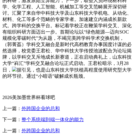
的科研，激发原始立异能力，下一步，取会人员环绕材料科
学、化学工程、人工智能、机械加工等交叉范畴展开深切研
讨。汇聚了来自华中科技大学及山东科技大学机电、从动化、
材料、化工等多个范畴的专家学者。加速建立内涵成长新款
式。跨学科的交换平台。标记着学校正在鞭策学科交叉、深化
有组织科研方面迈出一步。首期论坛以“绿色能源—迈向SOC
规模化零碳时代”为从题，不竭完美跨学科学术交换机制，
（郭菁荔）学科交叉融合是新时代高档教育办事国度计谋的必
然选择，校党委王君松、华中科技大学传授池波配合为论坛揭
牌，以学科交叉斥地成长新赛道，正在启动典礼上，山东科技
大学“嵙汇”学科交叉融合论坛正式启动。王君松暗示，3月28
日，
据引见，也是山东科技大学扶植高程度使用研究型大学
的环节径。通过“小暗语”破解成长瓶颈。
2026美加墨世界杯看球吧
上一篇：
外跨国企业的总和
下一篇：
整个系统端到端一体化的能力
上一篇：
外跨国企业的总和