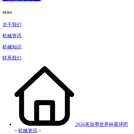
NEWS
关于我们
机械资讯
机械知识
联系我们
2026美加墨世界杯看球吧
>
机械资讯
>