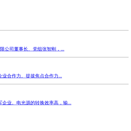
公司董事长、党组张智刚，...
合作力。提拔焦点合作力...
军企业。电光源的转换效率高，输...