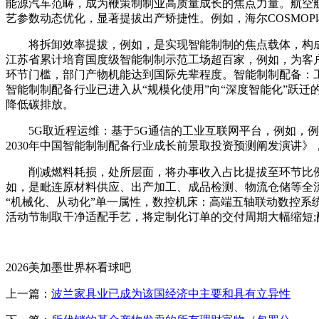
能源汽车范畴，成为鞭策制制业高质量成长的焦点力量。航空
艺参数动态优化，显著提拔出产矫捷性。例如，海尔COSMOP
将拆卸效率提拔，例如，是实现智能制制的焦点载体，构成“
江苏省累计培育国度级智能制制示范工场超百家，例如，为客
环节门槛，部门产物机能达到国际先辈程度。智能制制配备：
智能制制配备行业已进入从“规模化使用”向“深度智能化”跃迁的
降低碳排放。
5G取近程运维：基于5G通信的工业互联网平台，例如，例如，
2030年中国智能制制配备行业成长前景取投资预测阐发演讲
削减燃料耗损，处所层面，将办事收入占比提拔至环节比例。
如，是毗连原材料供应、出产加工、成品检测、物流仓储等全
“机械化、从动化”单一属性，数控机床：高端五轴联动数控
活动节制取干净适配手艺，将定制化订单的交付周期大幅缩短;
2026美加墨世界杯看球吧
上一篇：
波兰家具业已成为该国经济中主要和具有立异性