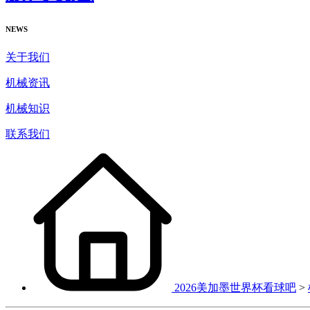
NEWS
关于我们
机械资讯
机械知识
联系我们
2026美加墨世界杯看球吧
>