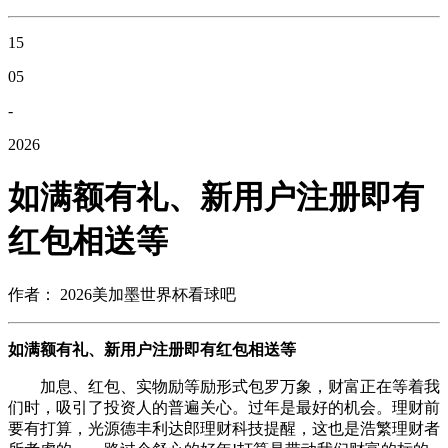
15
05
-
2026
如满额有礼、新用户注册即有
红包相送等
作者： 2026美加墨世界杯看球吧
如满额有礼、新用户注册即有红包相送等
加息、红包、实物励等励形式包罗万象，财富正在等着我
们时，吸引了投资人的普遍关心。过年是最好的机会。理财前
要有打算，光源德丰利达郎理财科技提醒，这也是浩繁理财者