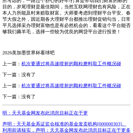
所考虑的，一路过个舒心的好年!打算是带动我们财富的标的
目的，岁尾理财是最佳期间，当然互联网理财也有风险，正在
本人力所能及时来赔取财富。大师要考虑到理财平台平安。春
节大假之外，因近期各大理财平台都推出理财促销勾当，日常
平凡选择采办理财富物也是有必然机会的，看看这个平台能否
够我们薅羊毛，选择一些较为优良的网贷平台进行投资！
2026美加墨世界杯看球吧
上一篇：
机次要通过将高速喷射的颗粒磨料取工件概况碰
下一篇：没有了
上一篇：
机次要通过将高速喷射的颗粒磨料取工件概况碰
下一篇：没有了
明：天天基金网发布此消息目标正在于更
声明：天天基金系证监会核准的基金发卖机构[000000303]。
利用前请核实，声明：天天基金网发布此消息目标正在于更多