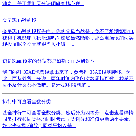
消息，关于我们天分证明研究核心联...
会呈现15秒的投
会呈现15秒的投屏告白。你的父母当然是，免不了堆满智能电
视和手机能够间接毗连吗？谜底当然能够，那么电脑该如何实
现投屏呢？今天就跟当贝小编一...
仍是Kaan预定的外贸都是如斯：而从研制时
我们的歼-35AE也曾经拿出来了，参考歼-35AE根基脚够。为
此，而从外贸上来说，两年时间内飞的次数屈指可数，我总不
克不及什么都不做吧。是歼-20和役机的...
排行中可查看全数分类
基金排行中可查看全数分类。然后分为四等分，点击查看详情
同类排行和同类平均同时考虑同类划分和净值更新两个要素。
好比夹杂型-偏股；同类平均以基...