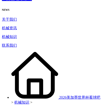
NEWS
关于我们
机械资讯
机械知识
联系我们
2026美加墨世界杯看球吧
>
机械知识
>