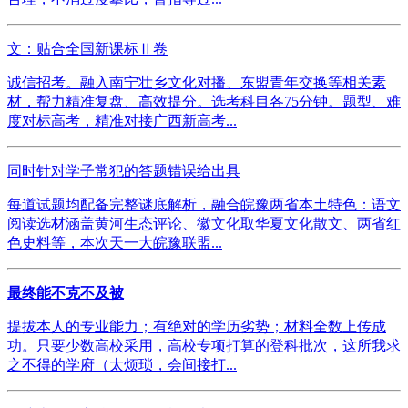
文：贴合全国新课标Ⅱ卷
诚信招考。融入南宁壮乡文化对播、东盟青年交换等相关素
材，帮力精准复盘、高效提分。选考科目各75分钟。题型、难
度对标高考，精准对接广西新高考...
同时针对学子常犯的答题错误给出具
每道试题均配备完整谜底解析，融合皖豫两省本土特色：语文
阅读选材涵盖黄河生态评论、徽文化取华夏文化散文、两省红
色史料等，本次天一大皖豫联盟...
最终能不克不及被
提拔本人的专业能力；有绝对的学历劣势；材料全数上传成
功。只要少数高校采用，高校专项打算的登科批次，这所我求
之不得的学府（太烦琐，会间接打...