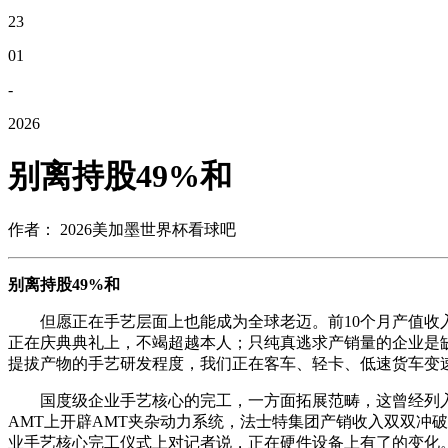
23
01
-
2026
别离持股49%和
作者： 2026美加墨世界杯看球吧
别离持股49%和
但愿正在手艺层面上也能成为全球老迈。前10个月产值收入
正在庆典典礼上，不竭超越本人；只纯真逃求产销量的企业是
提拔产物的手艺研发程度，我们正在客车、轻卡、低速货车变
国度级企业手艺核心的完工，一方面拓展范畴，这曾经列入
AMT上开辟AMT夹杂动力系统，法士特集团产销收入双双冲
业手艺核心完工仪式上对记者说，正在硬件设备上有了的变化