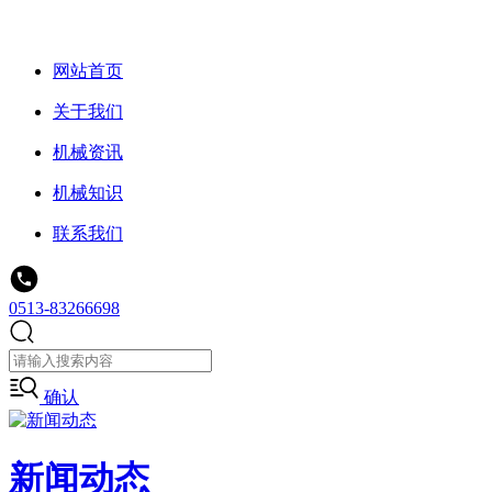
网站首页
关于我们
机械资讯
机械知识
联系我们
0513-83266698
确认
新闻动态