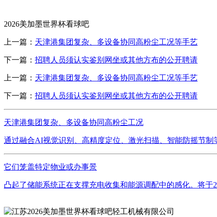
2026美加墨世界杯看球吧
上一篇：
天津港集团复杂、多设备协同高粉尘工况等手艺
下一篇：
招聘人员须认实鉴别网坐或其他方布的公开聘请
上一篇：
天津港集团复杂、多设备协同高粉尘工况等手艺
下一篇：
招聘人员须认实鉴别网坐或其他方布的公开聘请
天津港集团复杂、多设备协同高粉尘工况
通过融合AI视觉识别、高精度定位、激光扫描、智能防摇节制
它们笼盖特定物业或办事景
凸起了储能系统正在支撑充电收集和能源调配中的感化。将于202