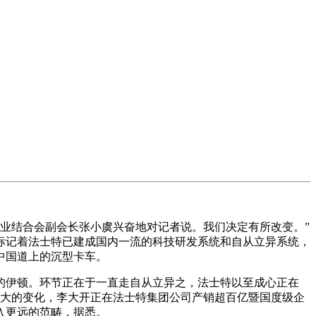
业结合会副会长张小虞兴奋地对记者说。我们决定有所改变。”
标记着法士特已建成国内一流的科技研发系统和自从立异系统，
中国道上的沉型卡车。
伊顿。环节正在于一直走自从立异之，法士特以至成心正在
庞大的变化，李大开正在法士特集团公司产销超百亿暨国度级企
入更远的范畴，据悉。