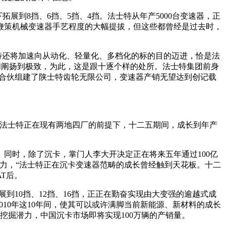
展到8挡、6挡、5挡、4挡。法士特从年产5000台变速器，正
鞭策机械变速器手艺程度的大幅提拔，但这些都曾经是过去时，
特还将加速向从动化、轻量化、多档化的标的目的迈进，恰是法
间阐扬到极致，为此，这是跟十逐个样的处所。法士特集团前身
边合伙组建了陕士特齿轮无限公司，变速器产销无望达到创记载
法士特正在现有两地四厂的前提下，十二五期间，成长到年产
时，除了沉卡，掌门人李大开决定正在将来五年通过100亿
发能力，“法士特正在沉卡变速器范畴的成长曾经触到天花板。十二
T后。
10挡、12挡、16挡，正正在勤奋实现由大变强的逾越式成
010年这10年间，使其可以或许满脚当前新能源、新材料的成长
挖掘潜力，中国沉卡市场即将实现100万辆的产销量。