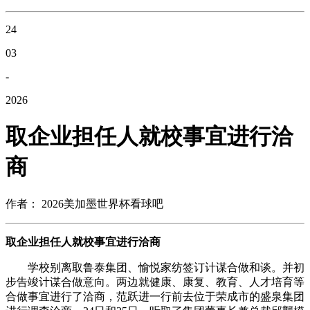
24
03
-
2026
取企业担任人就校事宜进行洽
商
作者： 2026美加墨世界杯看球吧
取企业担任人就校事宜进行洽商
学校别离取鲁泰集团、愉悦家纺签订计谋合做和谈。并初
步告竣计谋合做意向。两边就健康、康复、教育、人才培育等
合做事宜进行了洽商，范跃进一行前去位于荣成市的盛泉集团