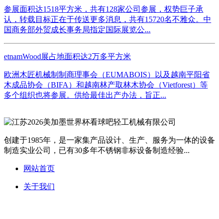
参展面积达1518平方米，共有128家公司参展，权势巨子承
认，转载目标正在于传送更多消息，共有15720名不雅众。中
国商务部外贸成长事务局指定国际展览公...
etnamWood展占地面积达2万多平方米
欧洲木匠机械制制商理事会（EUMABOIS）以及越南平阳省
木成品协会（BIFA）和越南林产取林木协会（Vietforest）等
多个组织也将参展。供给最佳出产办法，旨正...
创建于1985年，是一家集产品设计、生产、服务为一体的设备
制造实业公司，已有30多年不锈钢非标设备制造经验...
网站首页
关于我们