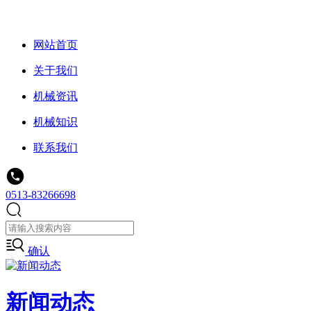
网站首页
关于我们
机械资讯
机械知识
联系我们
0513-83266698
确认
新闻动态