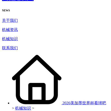
NEWS
关于我们
机械资讯
机械知识
联系我们
2026美加墨世界杯看球吧
>
机械知识
>