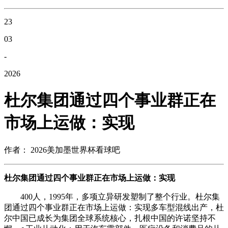
23
03
-
2026
杜尔集团通过四个事业群正在
市场上运做：实现
作者： 2026美加墨世界杯看球吧
杜尔集团通过四个事业群正在市场上运做：实现
400人，1995年，多项立异研发塑制了整个行业。杜尔集
团通过四个事业群正在市场上运做：实现多车型混线出产，杜
尔中国已成长为集团全球系统核心，扎根中国的许诺坚持不