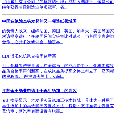
（山东）有限公司（简称汶瑞机械）成功入选获批。这是公司
继年获得省级制造业单项冠军、省...
中国造纸院牵头发起的又一项造纸领域国
的负责人以来，组织法国、德国、英国、加拿大、美国等国家
对该提案进行了多轮国际间实验室比对试验，与各国专家密切
合作，召开多次研讨会，确定本...
山东博汇化机浆合格率创新高
月，化机浆传来喜讯，在全体员工的齐心协力下，化机浆成浆
品质合格率再创新高，在成浆品质提高之路上树立了一座闪耀
的里程碑。 严把源头关卡，稳固...
江苏金田纸业申请用于再生纸加工的高效
专利摘要显示，本发明涉及纸加工技术领域，具体为一种用于
再生纸加工的高效脱墨装置及方法，包括：支撑座表面设置有
蒸汽室，蒸汽室表面设置有脱墨...