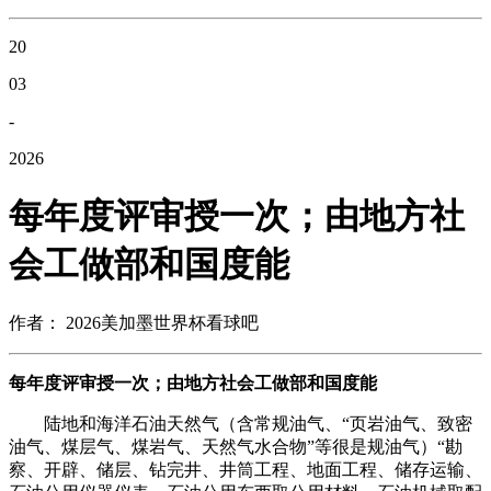
20
03
-
2026
每年度评审授一次；由地方社
会工做部和国度能
作者： 2026美加墨世界杯看球吧
每年度评审授一次；由地方社会工做部和国度能
陆地和海洋石油天然气（含常规油气、“页岩油气、致密
油气、煤层气、煤岩气、天然气水合物”等很是规油气）“勘
察、开辟、储层、钻完井、井筒工程、地面工程、储存运输、