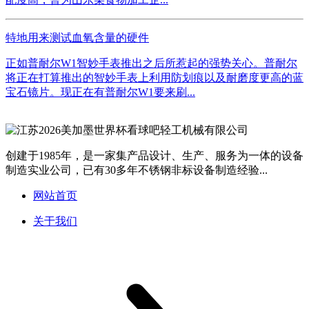
特地用来测试血氧含量的硬件
正如普耐尔W1智妙手表推出之后所惹起的强势关心。普耐尔
将正在打算推出的智妙手表上利用防划痕以及耐磨度更高的蓝
宝石镜片。现正在有普耐尔W1要来刷...
创建于1985年，是一家集产品设计、生产、服务为一体的设备
制造实业公司，已有30多年不锈钢非标设备制造经验...
网站首页
关于我们