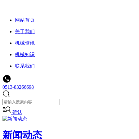
网站首页
关于我们
机械资讯
机械知识
联系我们
0513-83266698
确认
新闻动态