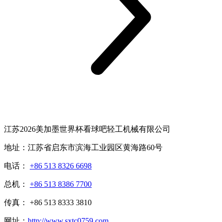
江苏2026美加墨世界杯看球吧轻工机械有限公司
地址：江苏省启东市滨海工业园区黄海路60号
电话：
+86 513 8326 6698
总机：
+86 513 8386 7700
传真： +86 513 8333 3810
网址：
http://www.sxtc0759.com