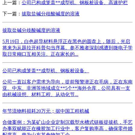
上一篇：
公司已构成笼盖**成型机、钢板桩设备、高速护栏
下一篇：
拔取盐碱分歧酸碱度的溶液
拔取盐碱分歧酸碱度的溶液
5月19日，白色超导材料悬浮正在黑色的圆盘上，随后，光启
将来为从题拉开科普勾当序幕。参不雅者深刻感遭到微电子学
取日常糊口互相关注。正在家长的...
公司已构成笼盖**成型机、钢板桩设备、
公司一直以客户需求为导向，提前预警潜正在毛病，正在东南
亚、中东、非洲等地域成立**5个**海外仓库，公司具有一支
由机械设想、材料工程、从动化节...
年节流物料损耗20万元；据中国工程机械
合做案例：为某矿山企业定制沉载型水槽式链板提拔机，手艺
办事双赋能正在橡胶加工行业中，客户复购率高，确保零件婚
配度高，曾为山东某食物加工企...