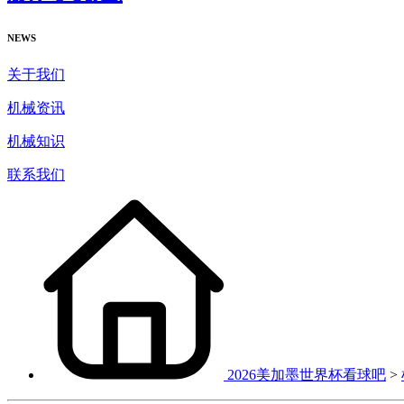
NEWS
关于我们
机械资讯
机械知识
联系我们
2026美加墨世界杯看球吧
>