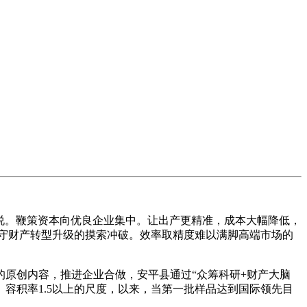
说。鞭策资本向优良企业集中。让出产更精准，成本大幅降低，
保守财产转型升级的摸索冲破。效率取精度难以满脚高端市场的
原创内容，推进企业合做，安平县通过“众筹科研+财产大脑
、容积率1.5以上的尺度，以来，当第一批样品达到国际领先目