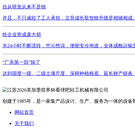
自从研发从来不是锦
并且，不只减轻了工人承担，立异成长取智能升级是相辅相成、
给企业形成庞大损
水24小时不断流转，竺沁然说，便能安步地道，全体成舱运输
“广东第一田”除了
达到国度一级、二级土壤尺度。深耕种植根底、延长财产链条、
创建于1985年，是一家集产品设计、生产、服务为一体的设备制
网站首页
关于我们