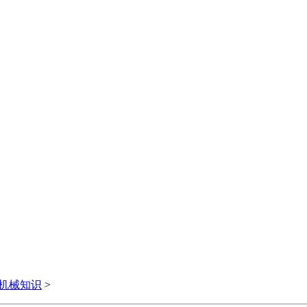
机械知识
>