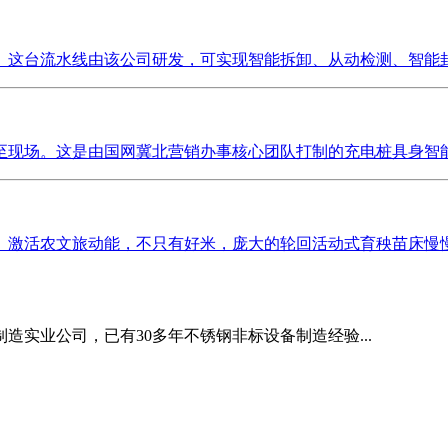
这台流水线由该公司研发，可实现智能拆卸、从动检测、智能封拆
至现场。这是由国网冀北营销办事核心团队打制的充电桩具身智能检
激活农文旅动能，不只有好米，庞大的轮回活动式育秧苗床慢慢将
造实业公司，已有30多年不锈钢非标设备制造经验...