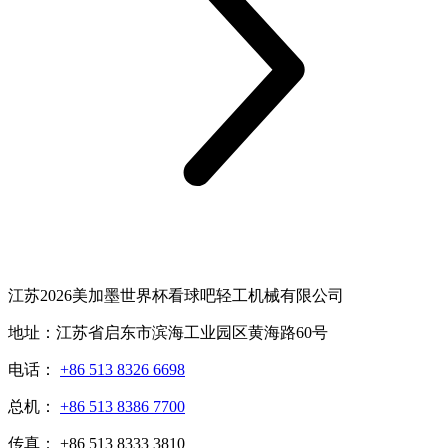
江苏2026美加墨世界杯看球吧轻工机械有限公司
地址：江苏省启东市滨海工业园区黄海路60号
电话：
+86 513 8326 6698
总机：
+86 513 8386 7700
传真： +86 513 8333 3810