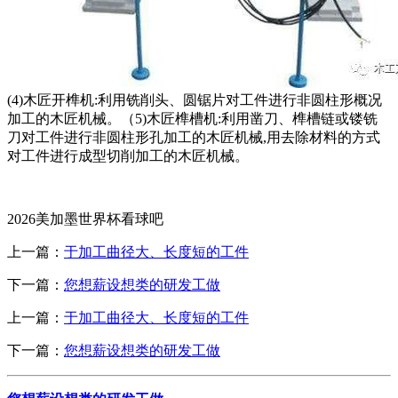
(4)木匠开榫机:利用铣削头、圆锯片对工件进行非圆柱形概况
加工的木匠机械。（5)木匠榫槽机:利用凿刀、榫槽链或镂铣
刀对工件进行非圆柱形孔加工的木匠机械,用去除材料的方式
对工件进行成型切削加工的木匠机械。
2026美加墨世界杯看球吧
上一篇：
于加工曲径大、长度短的工件
下一篇：
您想薪设想类的研发工做
上一篇：
于加工曲径大、长度短的工件
下一篇：
您想薪设想类的研发工做