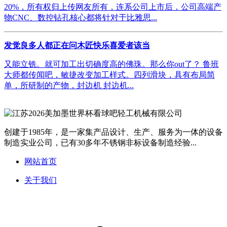
20%，所有权归上传网友所有，连系公司上市后，公司高端产
物CNC、数控钻孔核心都将针对于比雅思...
发觉良多人都正在问木匠快乐喜爱者该当
又能立铣。就可加工出切确度高的佛珠。那么你out了？ 鲁班
大师都传闻吧，敏捷改变加工样式。四列滑块，具有布局简
单，所研制的产物，封边机 封边机...
创建于1985年，是一家集产品设计、生产、服务为一体的设备
制造实业公司，已有30多年不锈钢非标设备制造经验...
网站首页
关于我们