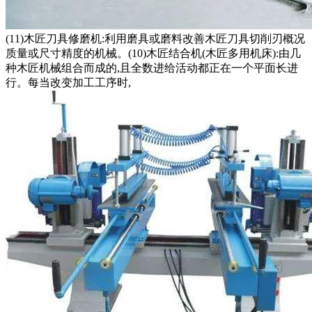
(11)木匠刀具修磨机:利用磨具或磨料改善木匠刀具切削刃概况
质量或尺寸精度的机械。(10)木匠结合机(木匠多用机床):由几
种木匠机械组合而成的,且全数进给活动都正在一个平面长进
行。每当改变加工工序时,