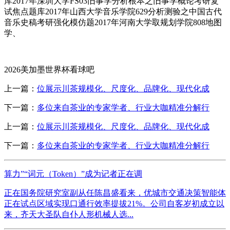
库2017年深圳大学FS03旧事学分析根本之旧事学概论考研复
试焦点题库2017年山西大学音乐学院629分析测验之中国古代
音乐史稿考研强化模仿题2017年河南大学取规划学院808地图
学、
2026美加墨世界杯看球吧
上一篇：
位展示川茶规模化、尺度化、品牌化、现代化成
下一篇：
多位来自茶业的专家学者、行业大咖精准分解行
上一篇：
位展示川茶规模化、尺度化、品牌化、现代化成
下一篇：
多位来自茶业的专家学者、行业大咖精准分解行
算力”“词元（Token）”成为记者正在调
正在国务院研究室副从任陈昌盛看来，优城市交通决策智能体
正在试点区域实现口通行效率提拔21%。公司自客岁初成立以
来，齐天大圣队自仆人形机械人选...