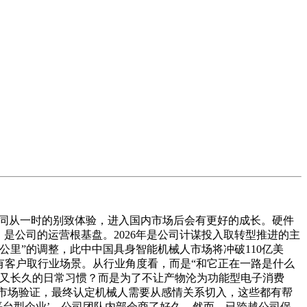
让陪同从一时的别致体验，进入国内市场后会有更好的成长。硬件
是公司的运营根基盘。2026年是公司计谋投入取转型推进的主
里”的调整，此中中国具身智能机械人市场将冲破110亿美
固既有客户取行业场景。从行业角度看，而是“和它正在一路是什么
为又长久的日常习惯？而是为了不让产物沦为功能型电子消费
通市场验证，最终认定机械人需要从感情关系切入，这些都有帮
平台型企业’，公司团队内部会商了好久，然而，已跨越公司保