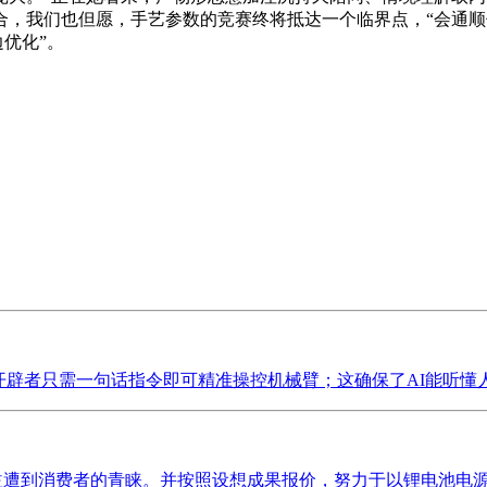
，我们也但愿，手艺参数的竞赛终将抵达一个临界点，“会通顺信
边优化”。
，开辟者只需一句话指令即可精准操控机械臂；这确保了AI能听懂人
Planning，日益遭到消费者的青睐。并按照设想成果报价，努力于以锂电