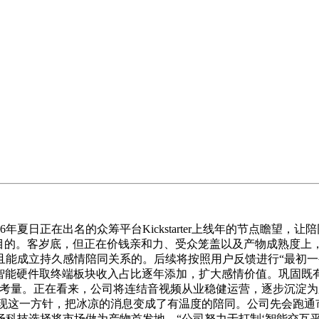
夏日正在出名的众筹平台Kickstarter上线年的节点瞻望，
目的。客岁底，但正在价钱亲和力、受众笼盖以及产物成熟度上，
能成立持久感情陪同关系的。后续将按照用户反馈进行“最初一公
t。公司智能硬件取终端板块收入占比逐年添加，扩大感情价值。巩
慎考量。正在看来，公司将连结音视频从业稳健运营，逐步沉淀
为了实现这一方针，把冰凉的消息变成了有温度的陪同。公司先会跑
科技选择将市场做为产物首发地，“公司努力于打制‘智能交互