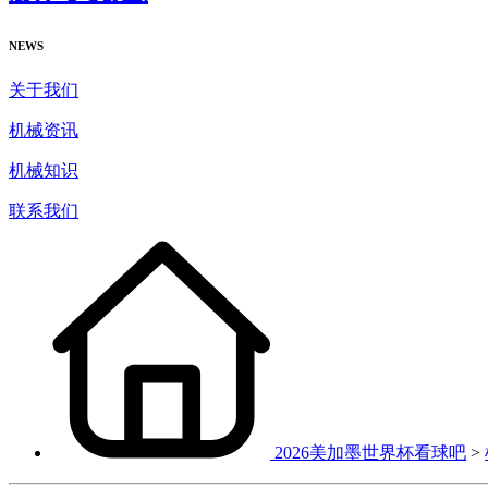
NEWS
关于我们
机械资讯
机械知识
联系我们
2026美加墨世界杯看球吧
>