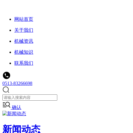
网站首页
关于我们
机械资讯
机械知识
联系我们
0513-83266698
确认
新闻动态