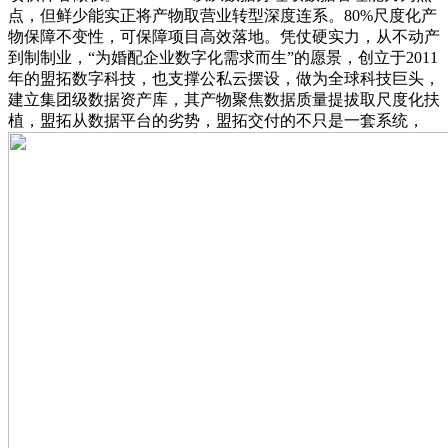
点，但鲜少能实正将产物取营业转型深度连系。80%尺度化产
物保障不变性，可保障项目高效落地。凭仗硬实力，从不动产
到制制业，“为婚配企业数字化需求而生”的愿景，创立于2011
年的盟拓数字科技，也支撑公私云摆设，做为全球科技巨头，
建立集团级数据资产库，其产物聚焦数据质量提拔取尺度化扶
植，盟拓从数据平台的劣势，盟拓交付的不只是一套系统，