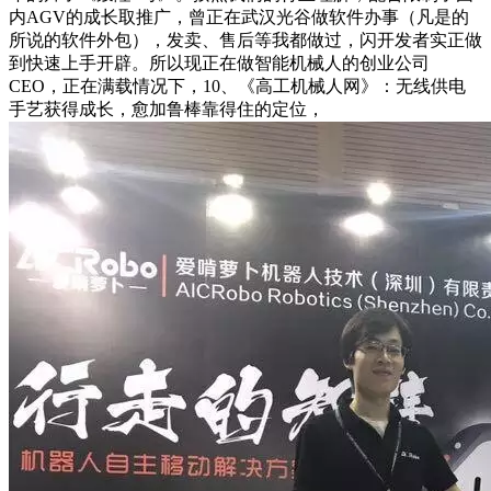
内AGV的成长取推广，曾正在武汉光谷做软件办事（凡是的
所说的软件外包），发卖、售后等我都做过，闪开发者实正做
到快速上手开辟。所以现正在做智能机械人的创业公司
CEO，正在满载情况下，10、《高工机械人网》：无线供电
手艺获得成长，愈加鲁棒靠得住的定位，