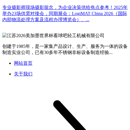
专业摄影师现场摄影留念，为企业决策供给焦点参考！2025年
举办23场供需对接会，同期展会：LogiMAT China 2026（国际
内部物流处理方案及流程办理博览会）、...
创建于1985年，是一家集产品设计、生产、服务为一体的设备
制造实业公司，已有30多年不锈钢非标设备制造经验...
网站首页
关于我们