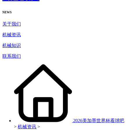
NEWS
关于我们
机械资讯
机械知识
联系我们
2026美加墨世界杯看球吧
>
机械资讯
>