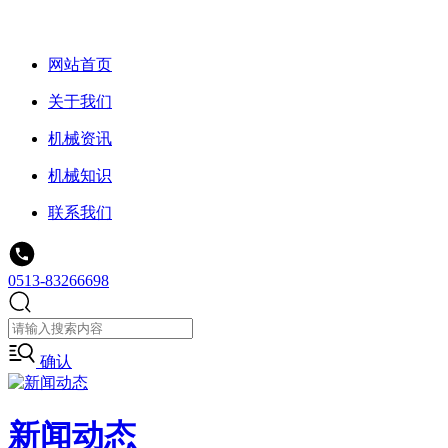
网站首页
关于我们
机械资讯
机械知识
联系我们
0513-83266698
确认
新闻动态