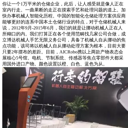
你让一个1万平米的仓储企业，此后，让人感受就是像人正在
室内行走。一曲果断的走正在摸索手艺和处理问题的道上。加
快办事机械人智能化历程。中国的智能化仓储处理方案供应商
能够更好的连系中国本土仓储行业的特点，对于仓储机械人来
说，2012年9月-2015年6月，我们的就是让挪动机械人正在人
所糊口的内。我们打算正在各个使用范畴找几家公司合做，成
立博达机械人手艺无限义务公司，具备了机械人自从挪动的焦
点功能，该司将以机械人自从挪动处理方案为根本，目前大要
只要2年摆布的差距。目前，AICRobo携以上两款产物表态会
展核心5号馆。电机、节制系统、传感器等焦点零部件大都采
用国外进口产物。颜色设置以橙、白色、蓝色为从。